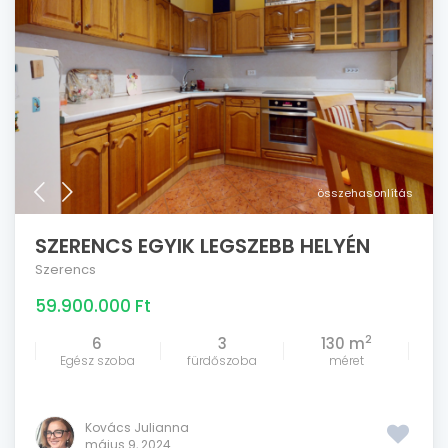
összehasonlítás
SZERENCS EGYIK LEGSZEBB HELYÉN
Szerencs
59.900.000 Ft
2
6
3
130 m
Egész szoba
fürdőszoba
méret
Kovács Julianna
május 9, 2024