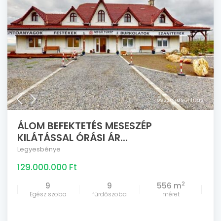
összehasonlítás
ÁLOM BEFEKTETÉS MESESZÉP
KILÁTÁSSAL ÓRÁSI ÁR...
Legyesbénye
129.000.000 Ft
2
9
9
556 m
Egész szoba
fürdőszoba
méret