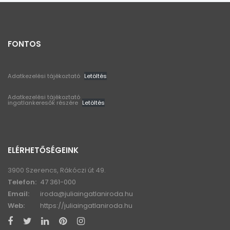
FONTOS
Adatkezelési tájékoztató
Letöltés
Adatkezelési tájékoztató
ingatlankeresők részére
Letöltés
ELÉRHETŐSÉGEINK
3900 Szerencs, Rákóczi út 49.
Telefon:
47 361-000
Email:
iroda@juliaingatlaniroda.hu
Web:
https://juliaingatlaniroda.hu