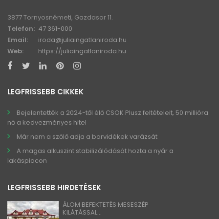
3877 Tornyosnémeti, Gazdasor 11.
Telefon:
47 361-000
Email:
iroda@juliaingatlaniroda.hu
Web:
https://juliaingatlaniroda.hu
LEGFRISSEBB CIKKEK
Bejelentették a 2024-től élő CSOK Plusz feltételeit, 50 millióra
nő a kedvezményes hitel
Már nem a szőlő adja a borvidékek varázsát
A magas alkuszint stabilizálódását hozta a nyár a
lakáspiacon
LEGFRISSEBB HIRDETÉSEK
ÁLOM BEFEKTETÉS MESESZÉP
KILÁTÁSSAL...