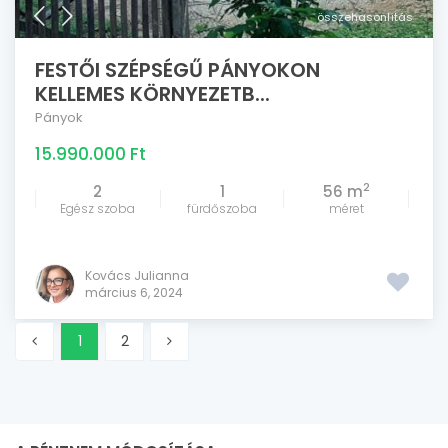
összehasonlítás
FESTŐI SZÉPSÉGŰ PÁNYOKON
KELLEMES KÖRNYEZETB...
Pányok
15.990.000 Ft
2
2
1
56 m
Egész szoba
fürdőszoba
méret
Kovács Julianna
március 6, 2024
1
2