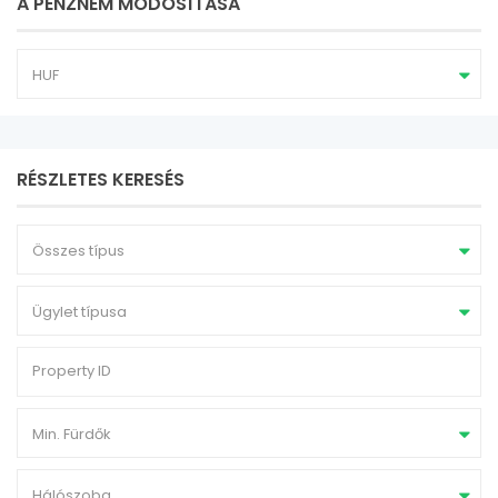
A PÉNZNEM MÓDOSÍTÁSA
HUF
RÉSZLETES KERESÉS
Összes típus
Ügylet típusa
Min. Fürdők
Hálószoba