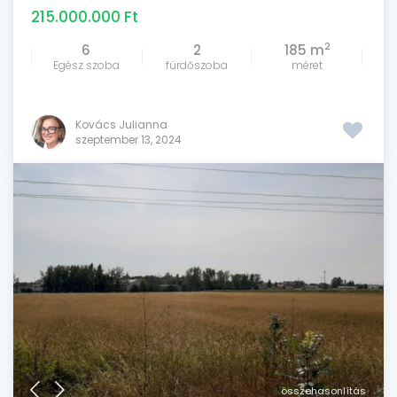
215.000.000 Ft
2
6
2
185 m
Egész szoba
fürdőszoba
méret
Kovács Julianna
szeptember 13, 2024
összehasonlítás