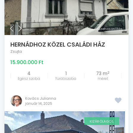
összehasonlítás
HERNÁDHOZ KÖZEL CSALÁDI HÁZ
Zsujta
15.900.000 Ft
2
4
1
73 m
Egész szoba
fürdőszoba
méret
Kovács Julianna
január 14, 2025
KIZÁRÓLAGOS