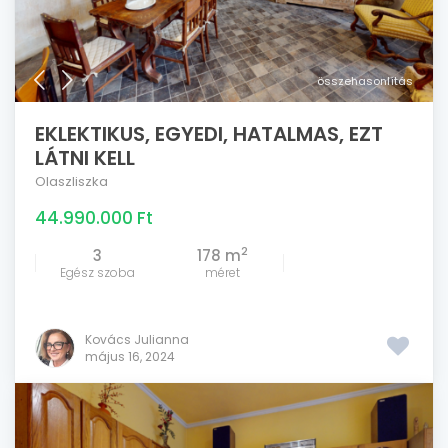
összehasonlítás
EKLEKTIKUS, EGYEDI, HATALMAS, EZT
LÁTNI KELL
Olaszliszka
44.990.000 Ft
2
3
178 m
Egész szoba
méret
Kovács Julianna
május 16, 2024