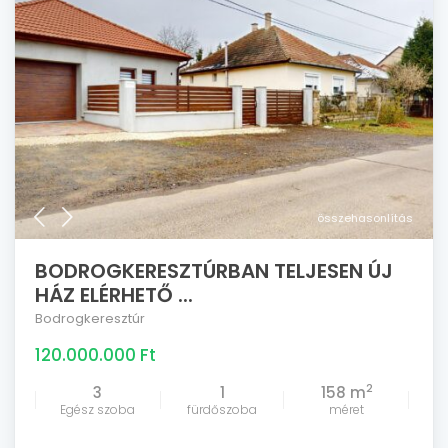
összehasonlítás
BODROGKERESZTÚRBAN TELJESEN ÚJ
HÁZ ELÉRHETŐ ...
Bodrogkeresztúr
120.000.000 Ft
2
3
1
158 m
Egész szoba
fürdőszoba
méret