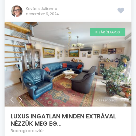
Kovács Julianna
december 9, 2024
KIZÁRÓLAGOS
összehasonlítás
LUXUS INGATLAN MINDEN EXTRÁVAL
NÉZZÜK MEG EG...
Bodrogkeresztúr