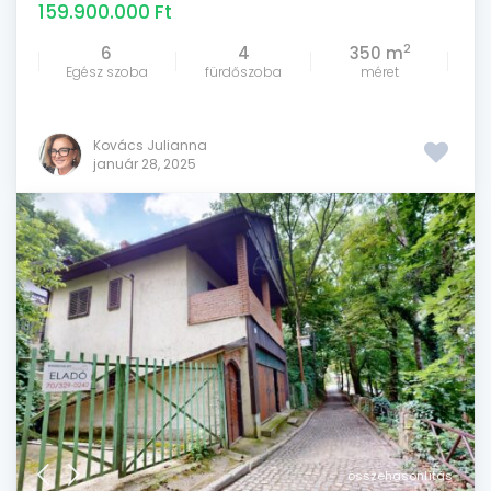
159.900.000 Ft
2
6
4
350 m
Egész szoba
fürdőszoba
méret
Kovács Julianna
január 28, 2025
összehasonlítás