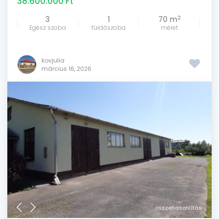
38.600.000 Ft
2
3
1
70 m
Egész szoba
fürdőszoba
méret
kovjulia
március 16, 2026
összehasonlítás