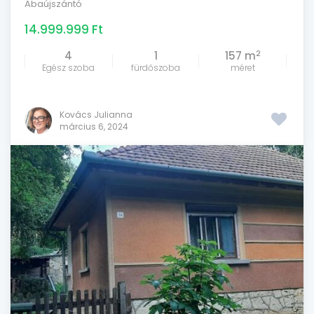
Abaújszántó
14.999.999 Ft
2
4
1
157 m
Egész szoba
fürdőszoba
méret
Kovács Julianna
március 6, 2024