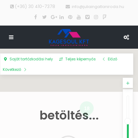
(+36) 30 410-7378
info@juliaingatlaniroda.hu
Saját tartózkodási hely
Teljes képernyős
Előző
Következő
18
betöltés...