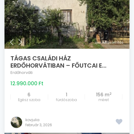
összehasonlítás
TÁGAS CSALÁDI HÁZ
ERDŐHORVÁTIBAN – FŐUTCAI E...
Erdőhorváti
12.990.000 Ft
2
6
1
156 m
Egész szoba
fürdőszoba
méret
kovjulia
február 3, 2026