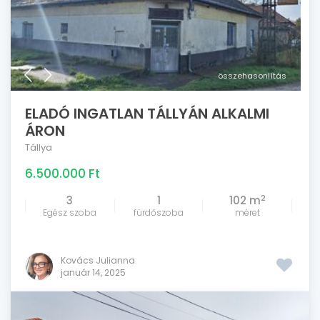
összehasonlítás
ELADÓ INGATLAN TÁLLYÁN ALKALMI
ÁRON
Tállya
6.500.000 Ft
2
3
1
102 m
Egész szoba
fürdőszoba
méret
Kovács Julianna
január 14, 2025