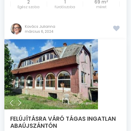
2
2
1
69 m
Egész szoba
fürdőszoba
méret
Kovács Julianna
március 6, 2024
összehasonlítás
FELÚJÍTÁSRA VÁRÓ TÁGAS INGATLAN
ABAÚJSZÁNTÓN