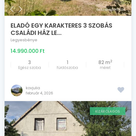
összehasonlítás
ELADÓ EGY KARAKTERES 3 SZOBÁS
CSALÁDI HÁZ LE...
Legyesbénye
14.990.000 Ft
2
3
1
82 m
Egész szoba
fürdőszoba
méret
kovjulia
február 4, 2026
KIZÁRÓLAGOS