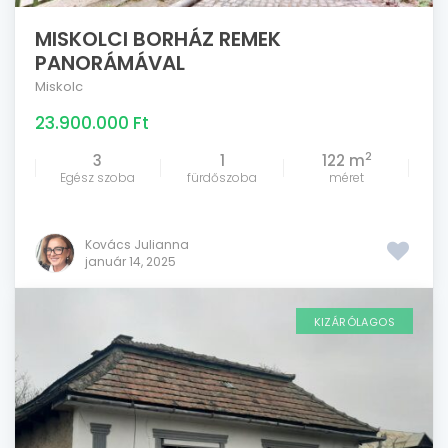
MISKOLCI BORHÁZ REMEK
PANORÁMÁVAL
Miskolc
23.900.000 Ft
2
3
1
122 m
Egész szoba
fürdőszoba
méret
Kovács Julianna
január 14, 2025
KIZÁRÓLAGOS