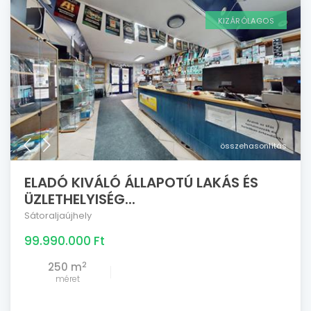
KIZÁRÓLAGOS
összehasonlítás
ELADÓ KIVÁLÓ ÁLLAPOTÚ LAKÁS ÉS
ÜZLETHELYISÉG...
Sátoraljaújhely
99.990.000 Ft
2
250 m
méret