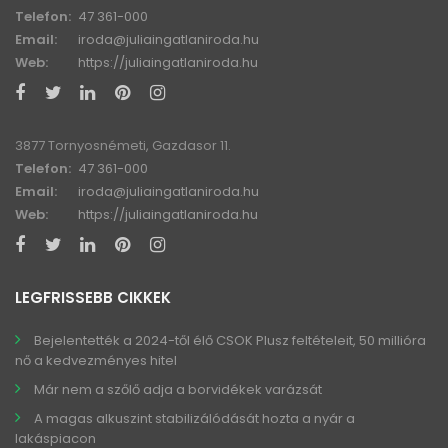
Telefon:
47 361-000
Email:
iroda@juliaingatlaniroda.hu
Web:
https://juliaingatlaniroda.hu
3877 Tornyosnémeti, Gazdasor 11.
Telefon:
47 361-000
Email:
iroda@juliaingatlaniroda.hu
Web:
https://juliaingatlaniroda.hu
LEGFRISSEBB CIKKEK
Bejelentették a 2024-től élő CSOK Plusz feltételeit, 50 millióra
nő a kedvezményes hitel
Már nem a szőlő adja a borvidékek varázsát
A magas alkuszint stabilizálódását hozta a nyár a
lakáspiacon