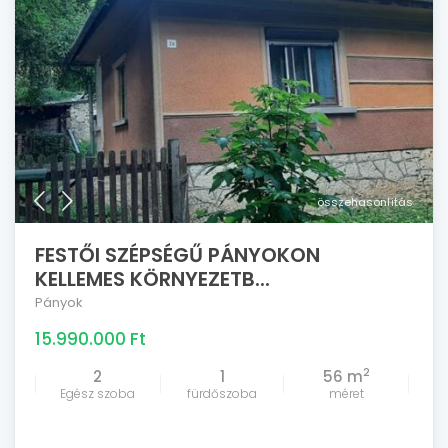
összehasonlítás
FESTŐI SZÉPSÉGŰ PÁNYOKON
KELLEMES KÖRNYEZETB...
Pányok
15.990.000 Ft
2
2
1
56 m
Egész szoba
fürdőszoba
méret