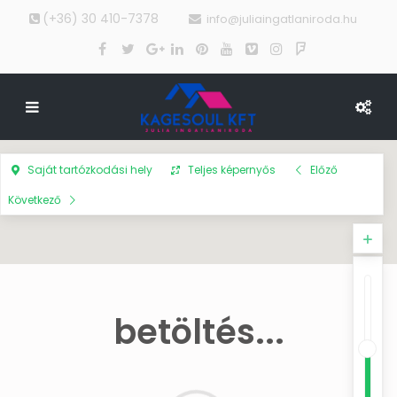
(+36) 30 410-7378
info@juliaingatlaniroda.hu
Saját tartózkodási hely
Teljes képernyős
Előző
Következő
betöltés...