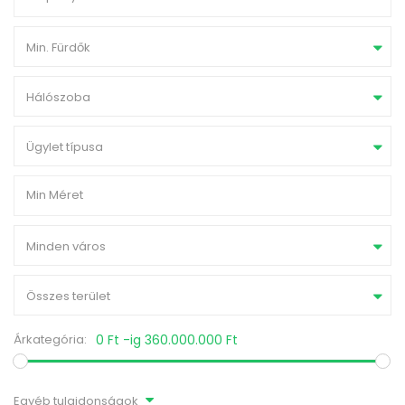
Min. Fürdők
Hálószoba
Ügylet típusa
Minden város
Összes terület
Árkategória:
0 Ft -ig 360.000.000 Ft
Egyéb tulajdonságok