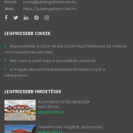
Email:
iroda@juliaingatlaniroda.hu
Web:
https://juliaingatlaniroda.hu
LEGFRISSEBB CIKKEK
Bejelentették a 2024-től élő CSOK Plusz feltételeit, 50 millióra
nő a kedvezményes hitel
Már nem a szőlő adja a borvidékek varázsát
A magas alkuszint stabilizálódását hozta a nyár a
lakáspiacon
LEGFRISSEBB HIRDETÉSEK
ÁLOM BEFEKTETÉS MESESZÉP
KILÁTÁSSAL...
129.000.000 Ft
Teljeskörűen felújított, azonnal kö...
38.600.000 Ft