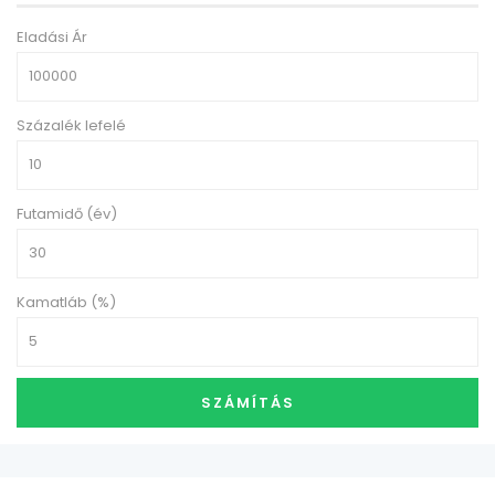
Eladási Ár
Százalék lefelé
Futamidő (év)
Kamatláb (%)
SZÁMÍTÁS