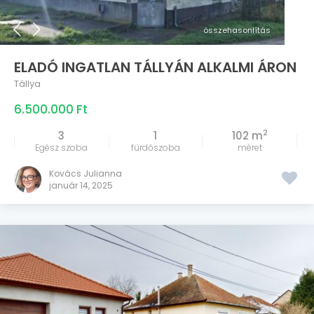
összehasonlítás
ELADÓ INGATLAN TÁLLYÁN ALKALMI ÁRON
Tállya
6.500.000 Ft
2
3
1
102 m
Egész szoba
fürdőszoba
méret
Kovács Julianna
január 14, 2025