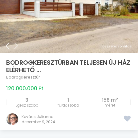
összehasonlítás
BODROGKERESZTÚRBAN TELJESEN ÚJ HÁZ
ELÉRHETŐ ...
Bodrogkeresztúr
120.000.000 Ft
2
3
1
158 m
Egész szoba
fürdőszoba
méret
Kovács Julianna
december 9, 2024