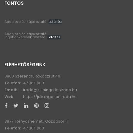
FONTOS
Adatkezelési tájékoztató
Letöltés
Adatkezelési tájékoztató
ingatlankeresők részére
Letöltés
ELÉRHETŐSÉGEINK
3900 Szerencs, Rákóczi út 49.
Telefon:
47 361-000
Email:
iroda@juliaingatlaniroda.hu
Web:
https://juliaingatlaniroda.hu
3877 Tornyosnémeti, Gazdasor 11.
Telefon:
47 361-000