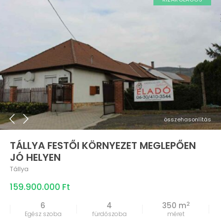
összehasonlítás
TÁLLYA FESTŐI KÖRNYEZET MEGLEPŐEN
JÓ HELYEN
Tállya
159.900.000 Ft
2
6
4
350 m
Egész szoba
fürdőszoba
méret