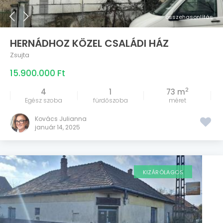
összehasonlítás
HERNÁDHOZ KÖZEL CSALÁDI HÁZ
Zsujta
15.900.000 Ft
2
4
1
73 m
Egész szoba
fürdőszoba
méret
Kovács Julianna
január 14, 2025
KIZÁRÓLAGOS