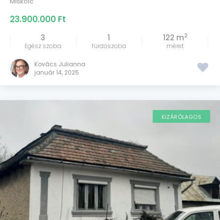
Miskolc
23.900.000 Ft
2
3
1
122 m
Egész szoba
fürdőszoba
méret
Kovács Julianna
január 14, 2025
KIZÁRÓLAGOS