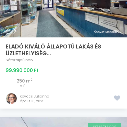
összehasonlítás
ELADÓ KIVÁLÓ ÁLLAPOTÚ LAKÁS ÉS
ÜZLETHELYISÉG...
Sátoraljaújhely
99.990.000 Ft
2
250 m
méret
Kovács Julianna
április 16, 2025
KIZÁRÓLAGOS