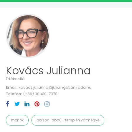
Kovács Julianna
Értékesítő
Email:
kovacs.julianna@juliaingatlaniroda.hu
Telefon:
(+36) 30 410-7378
monok
borsod-abaúj-zemplén vármegye