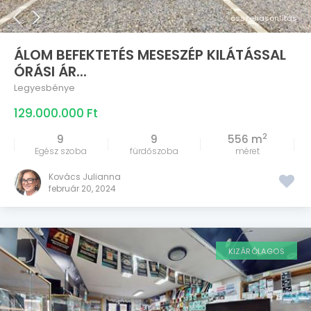
összehasonlítás
ÁLOM BEFEKTETÉS MESESZÉP KILÁTÁSSAL
ÓRÁSI ÁR...
Legyesbénye
129.000.000 Ft
2
9
9
556 m
Egész szoba
fürdőszoba
méret
Kovács Julianna
február 20, 2024
KIZÁRÓLAGOS