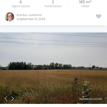
2
6
2
185 m
Egész szoba
fürdőszoba
méret
Kovács Julianna
szeptember 13, 2024
összehasonlítás