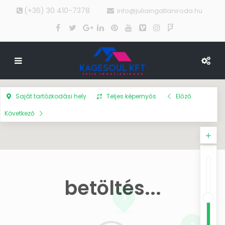
(+36) 30 410-7378
info@juliaingatlaniroda.hu
Saját tartózkodási hely
Teljes képernyős
Előző
Következő
betöltés...
3