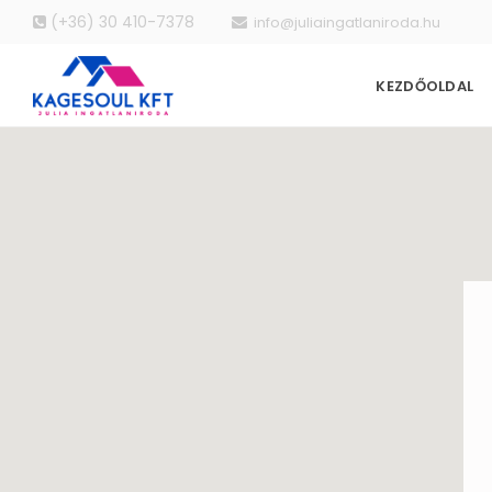
(+36) 30 410-7378
info@juliaingatlaniroda.hu
KEZDŐOLDAL