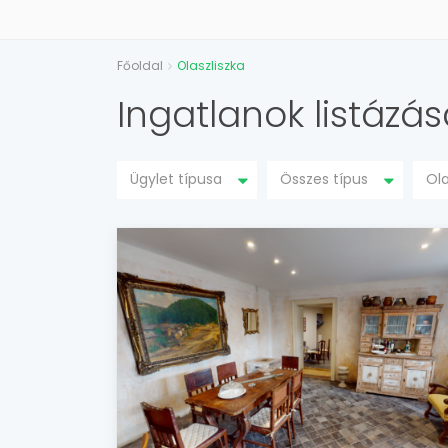
Főoldal
Olaszliszka
Ingatlanok listázás
Ügylet típusa
Összes típus
Ola