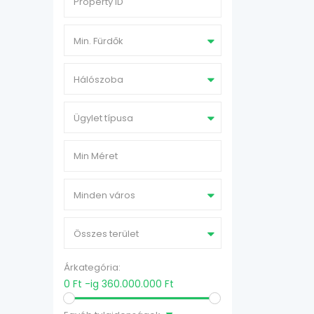
Min. Fürdők
Hálószoba
Ügylet típusa
Minden város
Összes terület
Árkategória:
0 Ft -ig 360.000.000 Ft