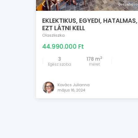
összehason
EKLEKTIKUS, EGYEDI, HATALMAS,
EZT LÁTNI KELL
Olaszliszka
44.990.000 Ft
2
3
178 m
Egész szoba
méret
Kovács Julianna
május 16, 2024