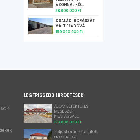
AZONNAL KÖ...
38.600.000 Ft
CSALÁDI BORÁSZAT
VÁLT ELADÓVÁ
159.000.000 Ft
LEGFRISSEBB HIRDETÉSEK
ÁLOM BEFEKTETÉS
 CSOK
MESESZÉP
KILÁTÁSSAL...
129.000.000 Ft
idékek
Teljeskörűen felújított,
azonnal kö...