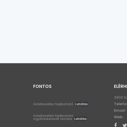
FONTOS
ELÉRH
3900 S
Telefo
Adatkezelési tájékoztató
Letöltés
Email:
Adatkezelési tájékoztató
Web:
ingatlankeresők részére
Letöltés