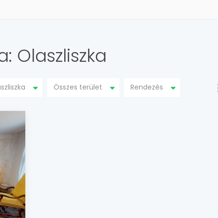
a: Olaszliszka
szliszka
Összes terület
Rendezés