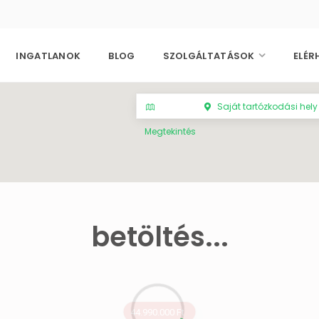
INGATLANOK
BLOG
SZOLGÁLTATÁSOK
ELÉR
Saját tartózkodási hely
Megtekintés
betöltés...
44.990.000 Ft