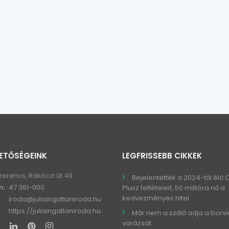
ETŐSÉGEINK
LEGFRISSEBB CIKKEK
zerencs, Rákóczi út 49.
Bejelentették a 2024-től élő
n:
47 361-000
Plusz feltételeit, 50 millióra nő a
kedvezményes hitel
iroda@juliaingatlaniroda.hu
https://juliaingatlaniroda.hu
Már nem a szőlő adja a borv
varázsát