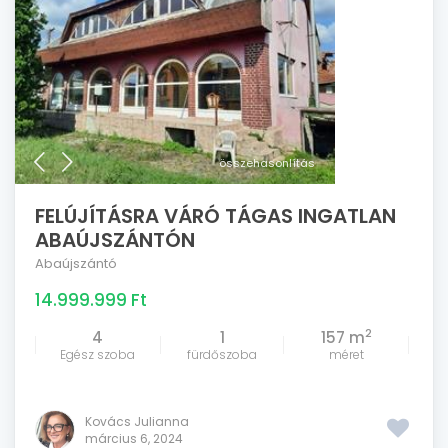
összehasonlítás
FELÚJÍTÁSRA VÁRÓ TÁGAS INGATLAN
ABAÚJSZÁNTÓN
Abaújszántó
14.999.999 Ft
2
4
1
157 m
Egész szoba
fürdőszoba
méret
Kovács Julianna
március 6, 2024