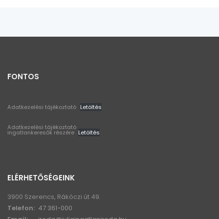
FONTOS
Adatkezelési tájékoztató
Letöltés
Adatkezelési tájékoztató
ingatlankeresők részére
Letöltés
ELÉRHETŐSÉGEINK
3900 Szerencs, Rákóczi út 49.
Telefon:
47 361-000