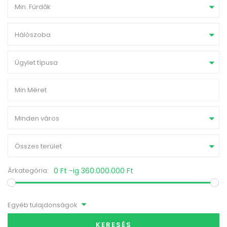
Min. Fürdők
Hálószoba
Ügylet típusa
Minden város
Összes terület
Árkategória:
0 Ft -ig 360.000.000 Ft
Egyéb tulajdonságok
KERESÉS