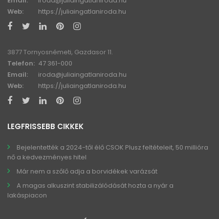
Email:
iroda@juliaingatlaniroda.hu
Web:
https://juliaingatlaniroda.hu
3877 Tornyosnémeti, Gazdasor 11.
Telefon:
47 361-000
Email:
iroda@juliaingatlaniroda.hu
Web:
https://juliaingatlaniroda.hu
LEGFRISSEBB CIKKEK
Bejelentették a 2024-től élő CSOK Plusz feltételeit, 50 millióra
nő a kedvezményes hitel
Már nem a szőlő adja a borvidékek varázsát
A magas alkuszint stabilizálódását hozta a nyár a
lakáspiacon