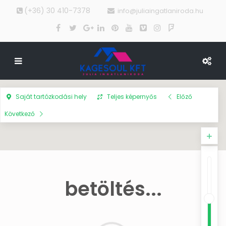
(+36) 30 410-7378
info@juliaingatlaniroda.hu
Saját tartózkodási hely
Teljes képernyős
Előző
Következő
betöltés...