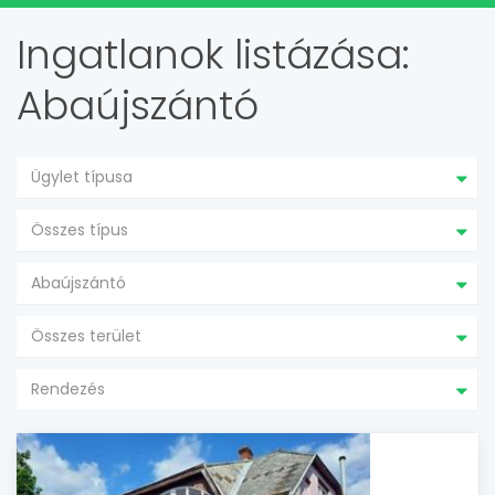
Ingatlanok listázása:
Abaújszántó
Ügylet típusa
Összes típus
Abaújszántó
Összes terület
Rendezés