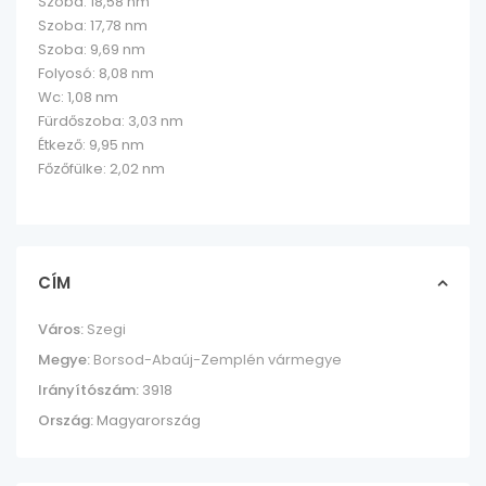
Szoba: 18,58 nm
Szoba: 17,78 nm
Szoba: 9,69 nm
Folyosó: 8,08 nm
Wc: 1,08 nm
Fürdőszoba: 3,03 nm
Étkező: 9,95 nm
Főzőfülke: 2,02 nm
CÍM
Város:
Szegi
Megye:
Borsod-Abaúj-Zemplén vármegye
Irányítószám:
3918
Ország:
Magyarország