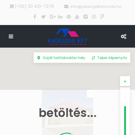
(+36) 30 410-7378
info@juliaingatlaniroda.hu
Saját tartózkodási hely
Teljes képernyős
betöltés...