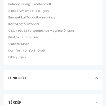
Belmagasság:
3 méter alatt
Akadálymentesített:
Igen
Energetikai Tanúsítvány:
nincs
Költözhető:
azonnal
CSOK PLUSZ Feltételeknek Megfelelő:
Igen
Kilátás:
Utcára néző
Garázs:
Nincs
Komfort:
komfort nélküli
Erkély:
igen
FUNKCIÓK
TÉRKÉP