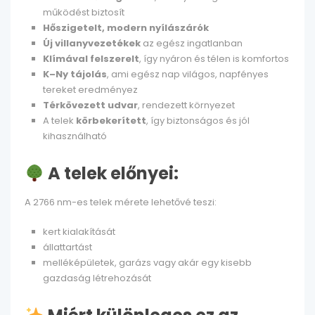
működést biztosít
Hőszigetelt, modern nyílászárók
Új villanyvezetékek
az egész ingatlanban
Klímával felszerelt
, így nyáron és télen is komfortos
K–Ny tájolás
, ami egész nap világos, napfényes
tereket eredményez
Térkövezett udvar
, rendezett környezet
A telek
körbekerített
, így biztonságos és jól
kihasználható
A telek előnyei:
A 2766 nm-es telek mérete lehetővé teszi:
kert kialakítását
állattartást
melléképületek, garázs vagy akár egy kisebb
gazdaság létrehozását