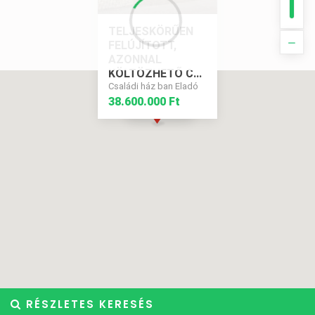
TELJESKÖRŰEN
FELÚJÍTOTT,
AZONNAL
KÖLTÖZHETŐ C...
Családi ház ban Eladó
38.600.000 Ft
38.600.000 Ft
RÉSZLETES KERESÉS