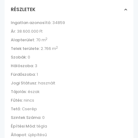
RÉSZLETEK
Ingatlan azonosító:
34859
Ár:
38.600.000 Ft
2
Alapterület:
70 m
2
Telek területe:
2.766 m
Szobák:
0
Hálószoba:
3
Fürdőszoba:
1
Jogi Státusz:
használt
Tájolás:
észak
Fűtés:
nincs
Tető:
Cserép
Szintek Száma:
0
Építési Mód:
tégla
Állapot:
újépítésű