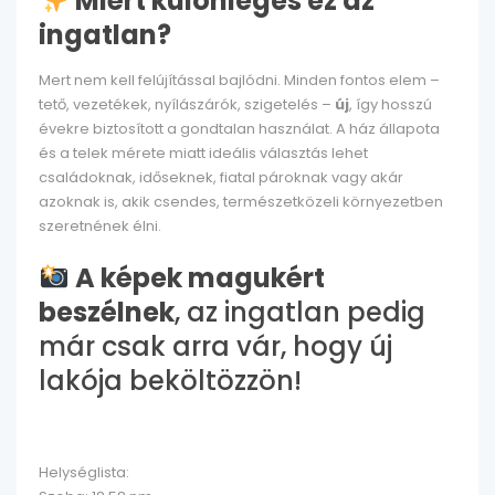
Miért különleges ez az
ingatlan?
Mert nem kell felújítással bajlódni. Minden fontos elem –
tető, vezetékek, nyílászárók, szigetelés –
új
, így hosszú
évekre biztosított a gondtalan használat. A ház állapota
és a telek mérete miatt ideális választás lehet
családoknak, időseknek, fiatal pároknak vagy akár
azoknak is, akik csendes, természetközeli környezetben
szeretnének élni.
A képek magukért
beszélnek
, az ingatlan pedig
már csak arra vár, hogy új
lakója beköltözzön!
Helységlista: