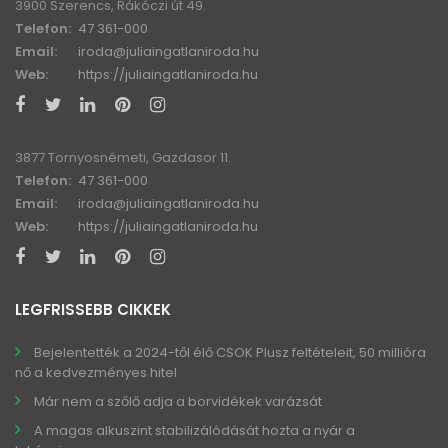
3900 Szerencs, Rákóczi út 49.
Telefon:
47 361-000
Email:
iroda@juliaingatlaniroda.hu
Web:
https://juliaingatlaniroda.hu
3877 Tornyosnémeti, Gazdasor 11.
Telefon:
47 361-000
Email:
iroda@juliaingatlaniroda.hu
Web:
https://juliaingatlaniroda.hu
LEGFRISSEBB CIKKEK
Bejelentették a 2024-től élő CSOK Plusz feltételeit, 50 millióra
nő a kedvezményes hitel
Már nem a szőlő adja a borvidékek varázsát
A magas alkuszint stabilizálódását hozta a nyár a