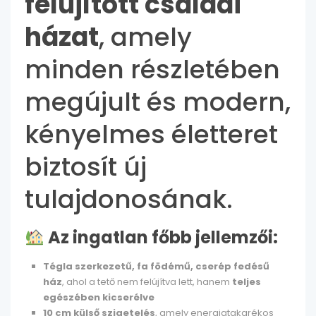
felújított családi
házat
, amely
minden részletében
megújult és modern,
kényelmes életteret
biztosít új
tulajdonosának.
Az ingatlan főbb jellemzői:
Tégla szerkezetű, fa födémű, cserép fedésű
ház
, ahol a tető nem felújítva lett, hanem
teljes
egészében kicserélve
10 cm külső szigetelés
, amely energiatakarékos