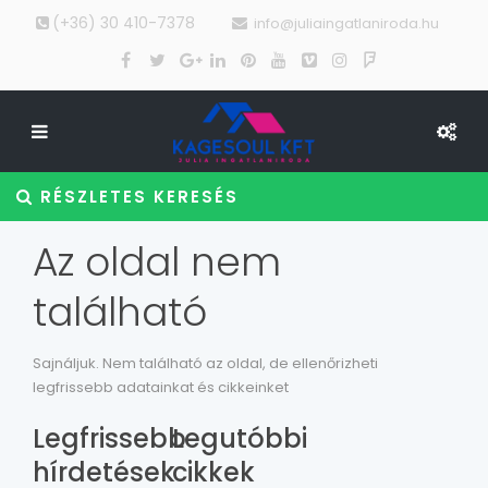
(+36) 30 410-7378
info@juliaingatlaniroda.hu
RÉSZLETES KERESÉS
Az oldal nem
található
Sajnáljuk. Nem található az oldal, de ellenőrizheti
legfrissebb adatainkat és cikkeinket
Legfrissebb
Legutóbbi
hírdetések
cikkek