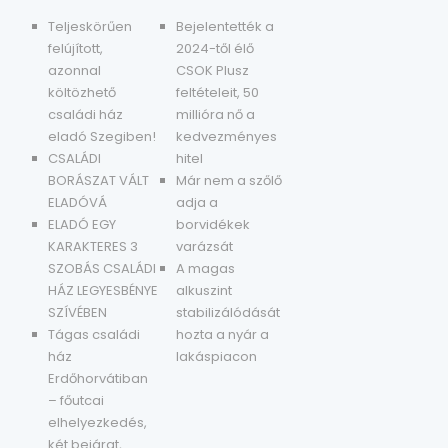
Teljeskörűen
Bejelentették a
felújított,
2024-től élő
azonnal
CSOK Plusz
költözhető
feltételeit, 50
családi ház
millióra nő a
eladó Szegiben!
kedvezményes
CSALÁDI
hitel
BORÁSZAT VÁLT
Már nem a szőlő
ELADÓVÁ
adja a
ELADÓ EGY
borvidékek
KARAKTERES 3
varázsát
SZOBÁS CSALÁDI
A magas
HÁZ LEGYESBÉNYE
alkuszint
SZÍVÉBEN
stabilizálódását
Tágas családi
hozta a nyár a
ház
lakáspiacon
Erdőhorvátiban
– főutcai
elhelyezkedés,
két bejárat,