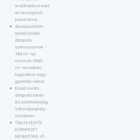
erdőhatáros kert
és lenyűgöző
panoráma
Abaújszántón
eladó kiváló
állapotú
üzemcsarnok –
789 m²-es
csarnok 3985
m²-es telken,
logisztikai vagy
gyártási célra!
Eladó kiváló
állapotú lakás
és üzlethelyiség
Sátoraljaújhely
szívében!
TÁLLYA FESTŐI
KÖRNYEZET
MEGLEPŐEN JÓ