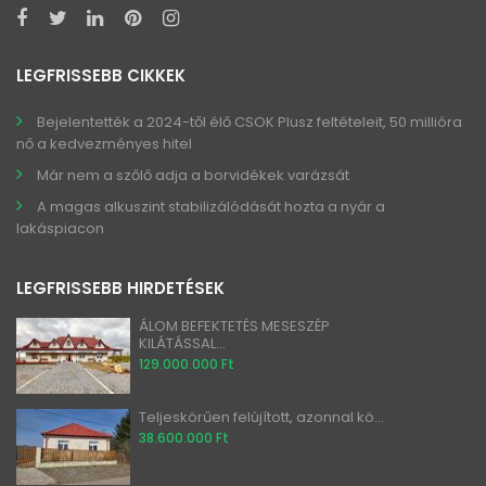
LEGFRISSEBB CIKKEK
Bejelentették a 2024-től élő CSOK Plusz feltételeit, 50 millióra
nő a kedvezményes hitel
Már nem a szőlő adja a borvidékek varázsát
A magas alkuszint stabilizálódását hozta a nyár a
lakáspiacon
LEGFRISSEBB HIRDETÉSEK
ÁLOM BEFEKTETÉS MESESZÉP
KILÁTÁSSAL...
129.000.000 Ft
Teljeskörűen felújított, azonnal kö...
38.600.000 Ft