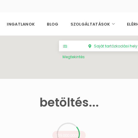
INGATLANOK
BLOG
SZOLGÁLTATÁSOK
ELÉR
Saját tartózkodási hely
Megtekintés
betöltés...
139.000.000 Ft