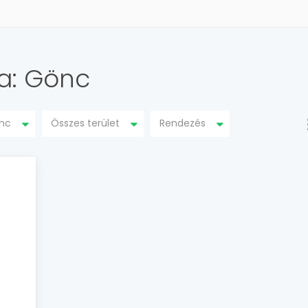
sa: Gönc
nc
Összes terület
Rendezés