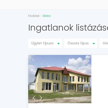
Főoldal
Gönc
Ingatlanok listázá
Ügylet típusa
Összes típus
Gö
összehasonlítás