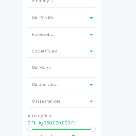
Min. Fürdők
Hálószoba
Ügylet típusa
Minden város
Összes terület
Árkategória:
0 Ft -ig 360.000.000 Ft