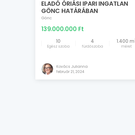
ELADÓ ÓRIÁSI IPARI INGATLAN
GÖNC HATÁRÁBAN
Gönc
139.000.000 Ft
10
4
1.400 m
Egész szoba
fürdőszoba
méret
Kovács Julianna
február 21, 2024