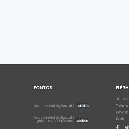
FONTOS
ELÉRH
3900 S
Telefo
Adatkezelési tájékoztató
Letöltés
Email:
Adatkezelési tájékoztató
Web:
ingatlankeresők részére
Letöltés