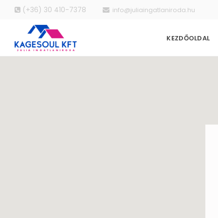
(+36) 30 410-7378
info@juliaingatlaniroda.hu
KEZDŐOLDAL