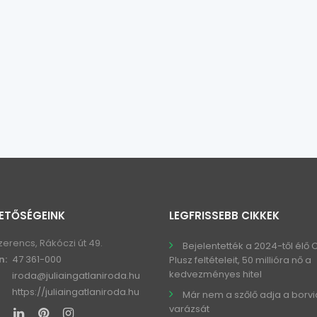
ETŐSÉGEINK
LEGFRISSEBB CIKKEK
zerencs, Rákóczi út 49.
Bejelentették a 2024-től élő
n:
47 361-000
Plusz feltételeit, 50 millióra nő a
kedvezményes hitel
iroda@juliaingatlaniroda.hu
https://juliaingatlaniroda.hu
Már nem a szőlő adja a borv
varázsát