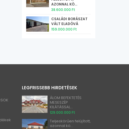
AZONNAL KÖ...
38.600.000 Ft
CSALÁDI BORÁSZAT
VÁLT ELADÓVÁ
159.000.000 Ft
LEGFRISSEBB HIRDETÉSEK
ÁLOM BEFEKTETÉS
 CSOK
MESESZÉP
KILÁTÁSSAL...
129.000.000 Ft
idékek
Teljeskörűen felújított,
azonnal kö...