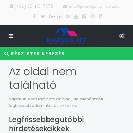
(+36) 30 410-7378
info@juliaingatlaniroda.hu
RÉSZLETES KERESÉS
Az oldal nem
található
Sajnáljuk. Nem található az oldal, de ellenőrizheti
legfrissebb adatainkat és cikkeinket
Legfrissebb
Legutóbbi
hírdetések
cikkek