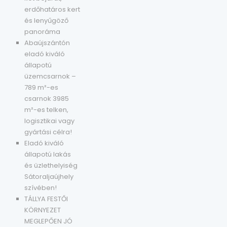
erdőhatáros kert
és lenyűgöző
panoráma
Abaújszántón
eladó kiváló
állapotú
üzemcsarnok –
789 m²-es
csarnok 3985
m²-es telken,
logisztikai vagy
gyártási célra!
Eladó kiváló
állapotú lakás
és üzlethelyiség
Sátoraljaújhely
szívében!
TÁLLYA FESTŐI
KÖRNYEZET
MEGLEPŐEN JÓ