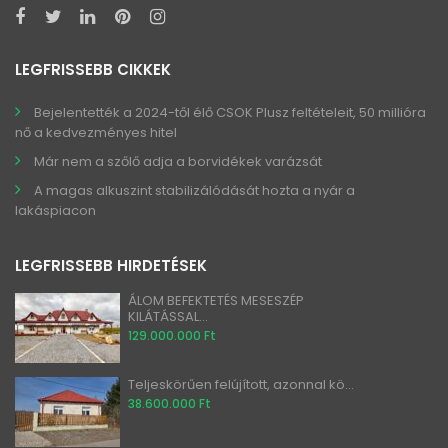
LEGFRISSEBB CIKKEK
Bejelentették a 2024-től élő CSOK Plusz feltételeit, 50 millióra
nő a kedvezményes hitel
Már nem a szőlő adja a borvidékek varázsát
A magas alkuszint stabilizálódását hozta a nyár a
lakáspiacon
LEGFRISSEBB HIRDETÉSEK
ÁLOM BEFEKTETÉS MESESZÉP
KILÁTÁSSAL...
129.000.000 Ft
Teljeskörűen felújított, azonnal kö...
38.600.000 Ft