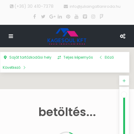
(+36) 30 410-7378
info@juliaingatlaniroda.hu
Saját tartózkodási hely
Teljes képernyős
Előző
Következő
betöltés...