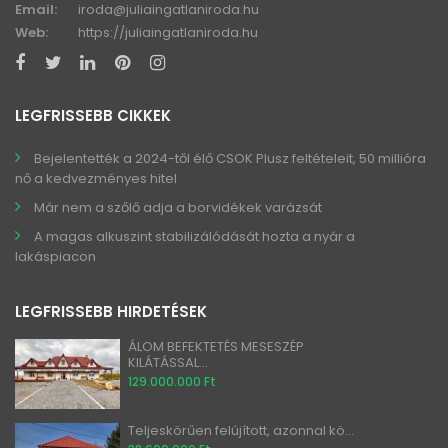
Email:
iroda@juliaingatlaniroda.hu
Web:
https://juliaingatlaniroda.hu
LEGFRISSEBB CIKKEK
Bejelentették a 2024-től élő CSOK Plusz feltételeit, 50 millióra
nő a kedvezményes hitel
Már nem a szőlő adja a borvidékek varázsát
A magas alkuszint stabilizálódását hozta a nyár a
lakáspiacon
LEGFRISSEBB HIRDETÉSEK
ÁLOM BEFEKTETÉS MESESZÉP
KILÁTÁSSAL...
129.000.000 Ft
Teljeskörűen felújított, azonnal kö...