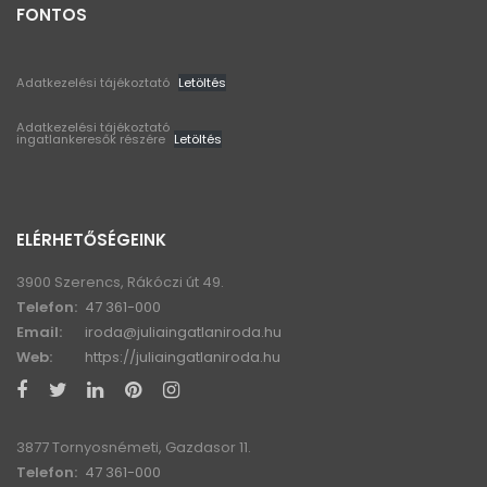
FONTOS
Adatkezelési tájékoztató
Letöltés
Adatkezelési tájékoztató
ingatlankeresők részére
Letöltés
ELÉRHETŐSÉGEINK
3900 Szerencs, Rákóczi út 49.
Telefon:
47 361-000
Email:
iroda@juliaingatlaniroda.hu
Web:
https://juliaingatlaniroda.hu
3877 Tornyosnémeti, Gazdasor 11.
Telefon:
47 361-000