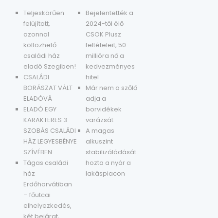
Teljeskörűen
Bejelentették a
felújított,
2024-től élő
azonnal
CSOK Plusz
költözhető
feltételeit, 50
családi ház
millióra nő a
eladó Szegiben!
kedvezményes
CSALÁDI
hitel
BORÁSZAT VÁLT
Már nem a szőlő
ELADÓVÁ
adja a
ELADÓ EGY
borvidékek
KARAKTERES 3
varázsát
SZOBÁS CSALÁDI
A magas
HÁZ LEGYESBÉNYE
alkuszint
SZÍVÉBEN
stabilizálódását
Tágas családi
hozta a nyár a
ház
lakáspiacon
Erdőhorvátiban
– főutcai
elhelyezkedés,
két bejárat,