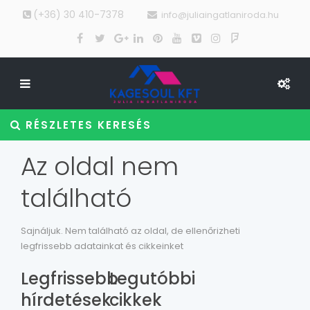
(+36) 30 410-7378
info@juliaingatlaniroda.hu
RÉSZLETES KERESÉS
Az oldal nem
található
Sajnáljuk. Nem található az oldal, de ellenőrizheti
legfrissebb adatainkat és cikkeinket
Legfrissebb
Legutóbbi
hírdetések
cikkek