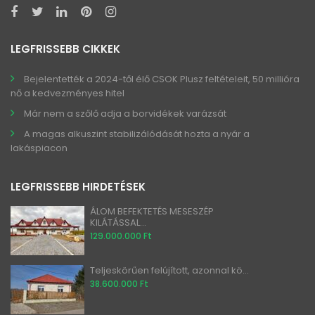
LEGFRISSEBB CIKKEK
Bejelentették a 2024-től élő CSOK Plusz feltételeit, 50 millióra
nő a kedvezményes hitel
Már nem a szőlő adja a borvidékek varázsát
A magas alkuszint stabilizálódását hozta a nyár a
lakáspiacon
LEGFRISSEBB HIRDETÉSEK
ÁLOM BEFEKTETÉS MESESZÉP
KILÁTÁSSAL...
129.000.000 Ft
Teljeskörűen felújított, azonnal kö...
38.600.000 Ft