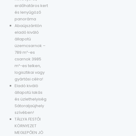
erdőhatáros kert
és lenyűgöző
panoráma
Abaújszántón
eladó kiváló
állapotú
üzemcsarnok –
789 m²-es
csarnok 3985
m²-es telken,
logisztikai vagy
gyártási célra!
Eladó kiváló
állapotú lakás
és üzlethelyiség
Sátoraljaújhely
szívében!
TÁLLYA FESTŐI
KÖRNYEZET
MEGLEPŐEN JÓ