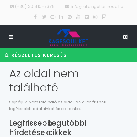
(+36) 30 410-7378
info@juliaingatlaniroda.hu
RÉSZLETES KERESÉS
Az oldal nem
található
Sajnáljuk. Nem található az oldal, de ellenőrizheti
legfrissebb adatainkat és cikkeinket
Legfrissebb
Legutóbbi
hírdetések
cikkek