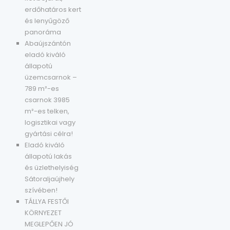
erdőhatáros kert
és lenyűgöző
panoráma
Abaújszántón
eladó kiváló
állapotú
üzemcsarnok –
789 m²-es
csarnok 3985
m²-es telken,
logisztikai vagy
gyártási célra!
Eladó kiváló
állapotú lakás
és üzlethelyiség
Sátoraljaújhely
szívében!
TÁLLYA FESTŐI
KÖRNYEZET
MEGLEPŐEN JÓ