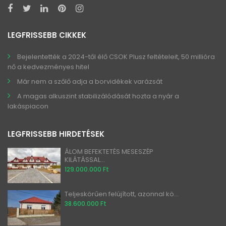
LEGFRISSEBB CIKKEK
Bejelentették a 2024-től élő CSOK Plusz feltételeit, 50 millióra
nő a kedvezményes hitel
Már nem a szőlő adja a borvidékek varázsát
A magas alkuszint stabilizálódását hozta a nyár a
lakáspiacon
LEGFRISSEBB HIRDETÉSEK
ÁLOM BEFEKTETÉS MESESZÉP
KILÁTÁSSAL...
129.000.000 Ft
Teljeskörűen felújított, azonnal kö...
38.600.000 Ft