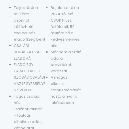
Teljeskörűen
Bejelentették a
felújított,
2024-től élő
azonnal
CSOK Plusz
költözhető
feltételeit, 50
családi ház
millióra nő a
eladó Szegiben!
kedvezményes
CSALÁDI
hitel
BORÁSZAT VÁLT
Már nem a szőlő
ELADÓVÁ
adja a
ELADÓ EGY
borvidékek
KARAKTERES 3
varázsát
SZOBÁS CSALÁDI
A magas
HÁZ LEGYESBÉNYE
alkuszint
SZÍVÉBEN
stabilizálódását
Tágas családi
hozta a nyár a
ház
lakáspiacon
Erdőhorvátiban
– főutcai
elhelyezkedés,
két bejárat,