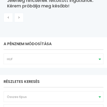
Jelenleg nincsenek feltöltött ingatlanok.
Kérem próbálja meg később!
A PÉNZNEM MÓDOSÍTÁSA
HUF
RÉSZLETES KERESÉS
Összes típus