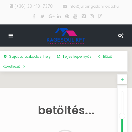
(+36) 30 410-7378
info@juliaingatlaniroda.hu
Saját tartózkodási hely
Teljes képernyős
Előző
Következő
betöltés...