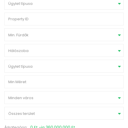
Ügylet típusa
Min. Fürdők
Hálószoba
Ügylet típusa
Minden város
Összes terület
Árkategória:
0 Ft -ig 360.000.000 Ft