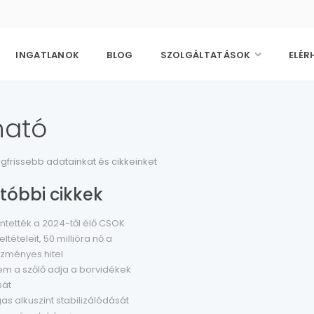
INGATLANOK
BLOG
SZOLGÁLTATÁSOK
ELÉR
ható
legfrissebb adatainkat és cikkeinket
tóbbi cikkek
ntették a 2024-től élő CSOK
eltételeit, 50 millióra nő a
zményes hitel
em a szőlő adja a borvidékek
sát
s alkuszint stabilizálódását