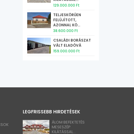
129.000.000 Ft
TELJESKÖRŰEN
FELÚJÍTOTT,
AZONNAL KÖ...
38.600.000 Ft
CSALÁDI BORÁSZAT
VÁLT ELADÓVÁ
159.000.000 Ft
LEGFRISSEBB HIRDETÉSEK
ÁLOM BEFEKTETÉS
 CSOK
MESESZÉP
KILÁTÁSSAL...