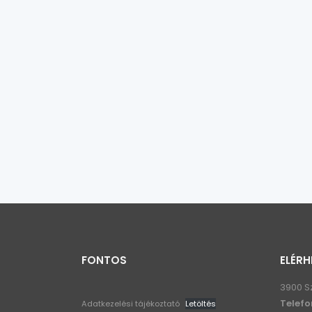
FONTOS
ELÉRH
3900 S
Telefo
Adatkezelési tájékoztató
Letöltés