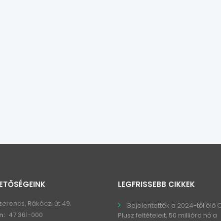
ETŐSÉGEINK
LEGFRISSEBB CIKKEK
zerencs, Rákóczi út 49.
Bejelentették a 2024-től élő
n:
47 361-000
Plusz feltételeit, 50 millióra nő a