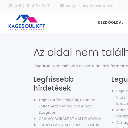
(+36) 30 410-7378
info@juliaingatlaniroda.hu
KEZDŐOLDAL
Az oldal nem talál
Sajnáljuk. Nem található az oldal, de ellenőrizheti 
Legfrissebb
Legu
hírdetések
Bejele
Plusz f
Teljeskörűen felújított, azonnal
kedve
költözhető családi ház eladó
Már n
Szegiben!
varáz
CSALÁDI BORÁSZAT VÁLT ELADÓVÁ
A maga
ELADÓ EGY KARAKTERES 3 SZOBÁS