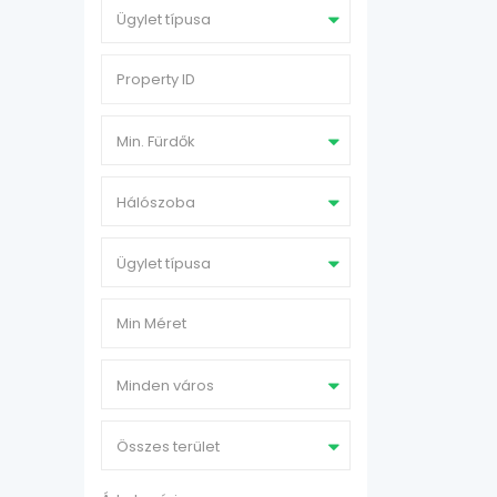
Ügylet típusa
Min. Fürdők
Hálószoba
Ügylet típusa
Minden város
Összes terület