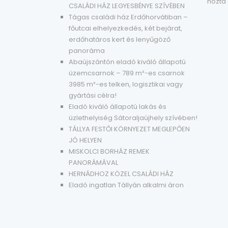
hozta
CSALÁDI HÁZ LEGYESBÉNYE SZÍVÉBEN
Tágas családi ház Erdőhorvátiban –
főutcai elhelyezkedés, két bejárat,
erdőhatáros kert és lenyűgöző
panoráma
Abaújszántón eladó kiváló állapotú
üzemcsarnok – 789 m²-es csarnok
3985 m²-es telken, logisztikai vagy
gyártási célra!
Eladó kiváló állapotú lakás és
üzlethelyiség Sátoraljaújhely szívében!
TÁLLYA FESTŐI KÖRNYEZET MEGLEPŐEN
JÓ HELYEN
MISKOLCI BORHÁZ REMEK
PANORÁMÁVAL
HERNÁDHOZ KÖZEL CSALÁDI HÁZ
Eladó ingatlan Tállyán alkalmi áron