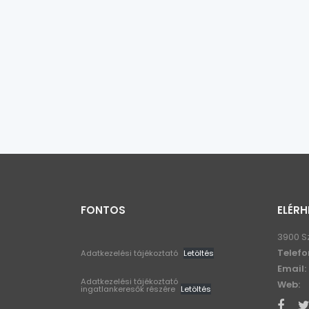
FONTOS
ELÉRH
3900 S
Telefo
Adatkezelési tájékoztató
Letöltés
Email:
Adatkezelési tájékoztató
Web:
ingatlankeresők részére
Letöltés