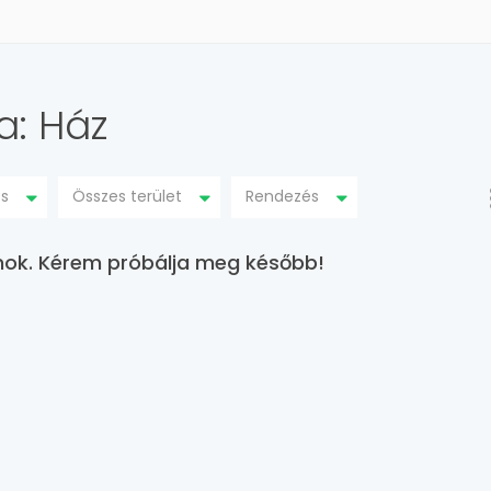
a: Ház
os
Összes terület
Rendezés
lanok. Kérem próbálja meg később!