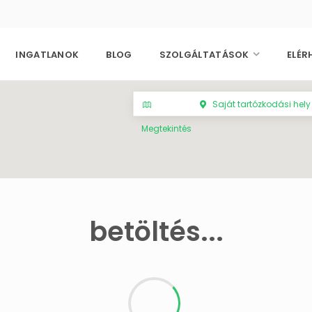
INGATLANOK
BLOG
SZOLGÁLTATÁSOK
ELÉR
Saját tartózkodási hely
Megtekintés
betöltés...