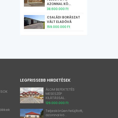
AZONNAL KÖ...
38.600.000 Ft
CSALÁDI BORÁSZAT
VÁLT ELADÓVÁ
159.000.000 Ft
LEGFRISSEBB HIRDETÉSEK
ÁLOM BEFEKTETÉS
 CSOK
MESESZÉP
KILÁTÁSSAL...
129.000.000 Ft
idékek
Teljeskörűen felújított,
azonnal kö...