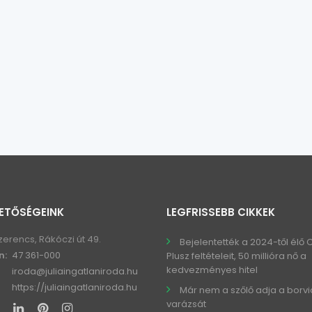
ETŐSÉGEINK
LEGFRISSEBB CIKKEK
zerencs, Rákóczi út 49.
Bejelentették a 2024-től élő
n:
47 361-000
Plusz feltételeit, 50 millióra nő a
kedvezményes hitel
iroda@juliaingatlaniroda.hu
https://juliaingatlaniroda.hu
Már nem a szőlő adja a borv
varázsát