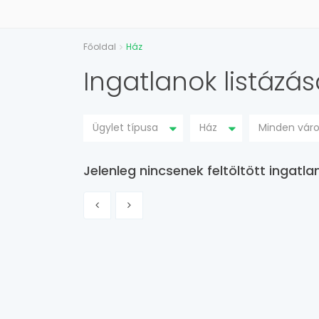
Főoldal
Ház
Ingatlanok listázás
Ügylet típusa
Ház
Minden vár
Jelenleg nincsenek feltöltött ingat