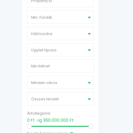
Min. Fürdők
Hálószoba
Ügylet típusa
Minden város
Összes terület
Árkategória:
0 Ft -ig 360.000.000 Ft