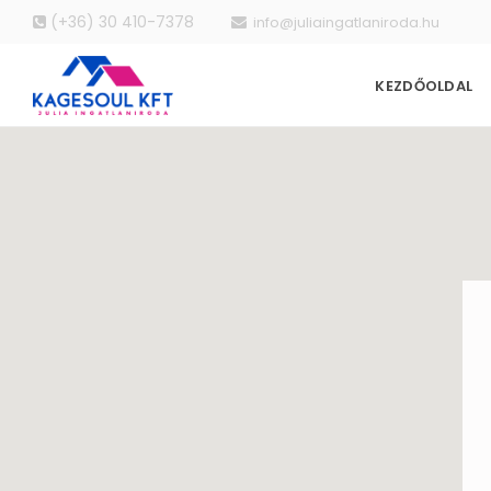
(+36) 30 410-7378
info@juliaingatlaniroda.hu
KEZDŐOLDAL