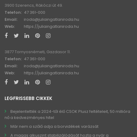
3900 Szerencs, Rákóczi út 49.
Telefon:
47 361-000
Email:
iroda@juliaingatlaniroda.hu
Web:
https://juliaingatlaniroda.hu
3877 Tornyosnémeti, Gazdasor 11.
Telefon:
47 361-000
Email:
iroda@juliaingatlaniroda.hu
Web:
https://juliaingatlaniroda.hu
LEGFRISSEBB CIKKEK
Bejelentették a 2024-től élő CSOK Plusz feltételeit, 50 millióra
nő a kedvezményes hitel
Már nem a szőlő adja a borvidékek varázsát
A magas alkuszint stabilizálódását hozta a nyár a