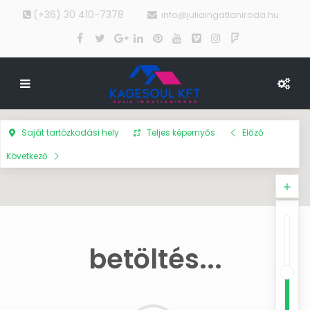
(+36) 30 410-7378
info@juliaingatlaniroda.hu
Saját tartózkodási hely
Teljes képernyős
Előző
Következő
betöltés...