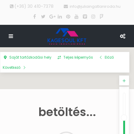
(+36) 30 410-7378
info@juliaingatlaniroda.hu
Saját tartózkodási hely
Teljes képernyős
Előző
Következő
betöltés...