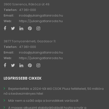
3900 Szerencs, Rákóczi út 49.
Telefon:
47 361-000
Email:
iroda@juliaingatlaniroda.hu
Web:
https://juliaingatlaniroda.hu
3877 Tornyosnémeti, Gazdasor 11.
Telefon:
47 361-000
Email:
iroda@juliaingatlaniroda.hu
Web:
https://juliaingatlaniroda.hu
LEGFRISSEBB CIKKEK
Bejelentették a 2024-től élő CSOK Plusz feltételeit, 50 millióra
nő a kedvezményes hitel
Már nem a szőlő adja a borvidékek varázsát
A magas alkuszint stabilizálódását hozta a nyár a