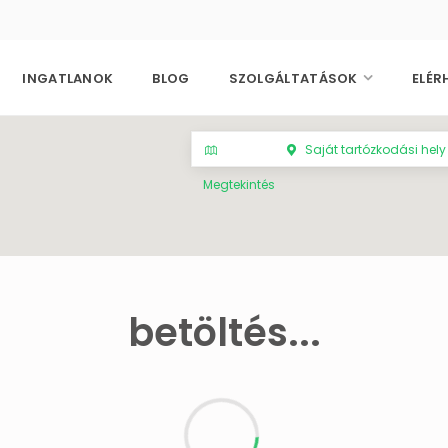
INGATLANOK
BLOG
SZOLGÁLTATÁSOK
ELÉR
Saját tartózkodási hely
Megtekintés
betöltés...