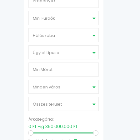
Min. Fürdők
Hálószoba
Ügylet típusa
Minden város
Összes terület
Árkategória:
0 Ft -ig 360.000.000 Ft