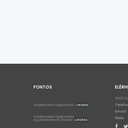
FONTOS
ELÉRH
3900 S
Telefo
Adatkezelési tájékoztató
Letöltés
Email:
Adatkezelési tájékoztató
Web:
ingatlankeresők részére
Letöltés