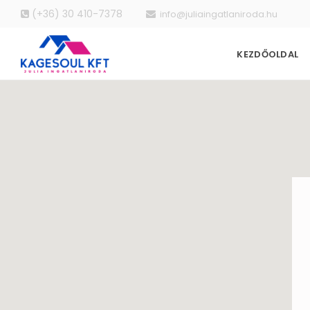
(+36) 30 410-7378
info@juliaingatlaniroda.hu
KEZDŐOLDAL