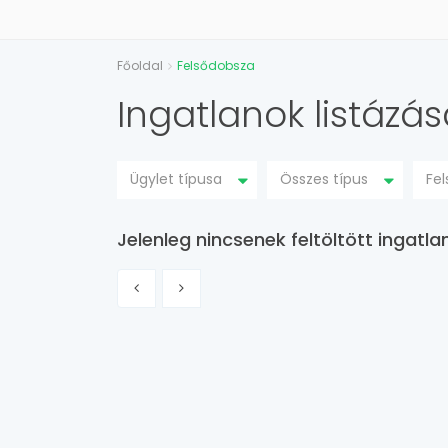
Főoldal
Felsődobsza
Ingatlanok listázá
Ügylet típusa
Összes típus
Fe
Jelenleg nincsenek feltöltött ingat