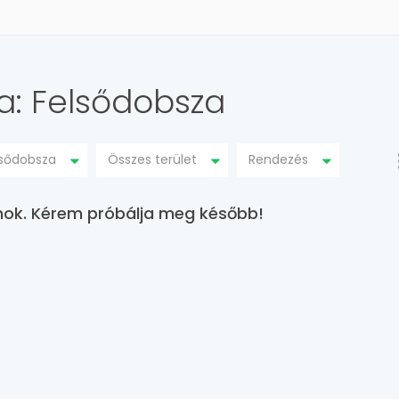
sa: Felsődobsza
lsődobsza
Összes terület
Rendezés
lanok. Kérem próbálja meg később!