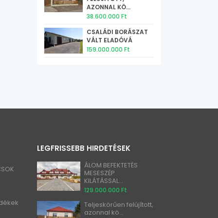
AZONNAL KÖ...
38.600.000 Ft
CSALÁDI BORÁSZAT
VÁLT ELADÓVÁ
159.000.000 Ft
LEGFRISSEBB HIRDETÉSEK
ÁLOM BEFEKTETÉS
 CSOK
MESESZÉP
KILÁTÁSSAL...
129.000.000 Ft
idékek
Teljeskörűen felújított,
azonnal kö...