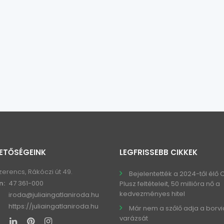
ETŐSÉGEINK
LEGFRISSEBB CIKKEK
zerencs, Rákóczi út 49.
Bejelentették a 2024-től élő
n:
47 361-000
Plusz feltételeit, 50 millióra nő a
kedvezményes hitel
iroda@juliaingatlaniroda.hu
https://juliaingatlaniroda.hu
Már nem a szőlő adja a borv
varázsát